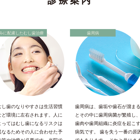
診療案内
みに配慮したむし歯治療
歯周病
むし歯のなりやすさは生活習慣
歯周病は、歯垢や歯石が溜ま
など環境に左右されます。人に
とその中に歯周病菌が繁殖し
よってはむし歯になるリスクは
歯肉や歯周組織に炎症を起こ
異なるためその人に合わせた予
病気です。 歯を失う一番の原