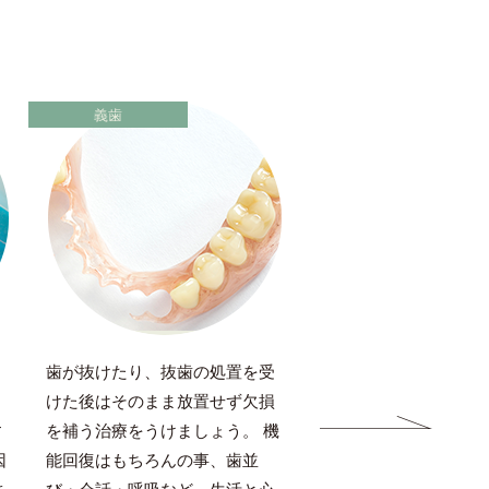
義歯
矯正
る
歯が抜けたり、抜歯の処置を受
矯正治療は歯並びの改
、
けた後はそのまま放置せず欠損
ろん、咬み合わせや口
す
を補う治療をうけましょう。 機
が改善されます。歯に
因
能回復はもちろんの事、歯並
詰まりにくくなること