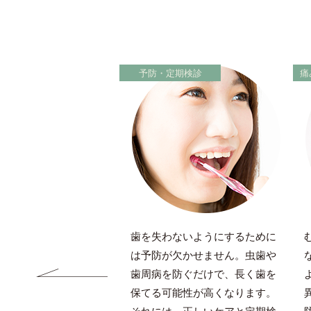
トニング
予防・定期検診
痛
するにはホワイトニン
歯を失わないようにするために
した方法があります。
は予防が欠かせません。虫歯や
て健康的だと自分の笑
歯周病を防ぐだけで、長く歯を
がわき、自然と表情ま
保てる可能性が高くなります。