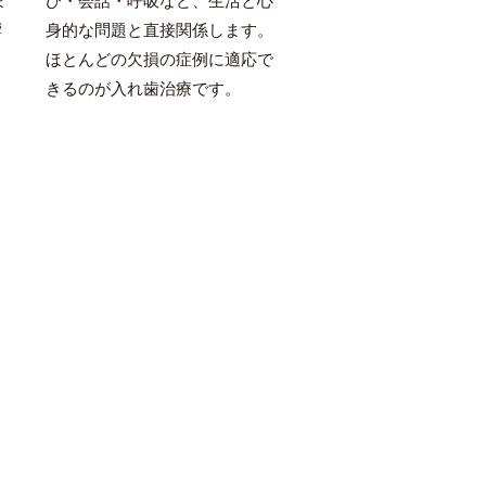
ま
び・会話・呼吸など、生活と心
歯や歯周病のリスク軽
響
身的な問題と直接関係します。
がります。何より、歯
ま
ほとんどの欠損の症例に適応で
くすることにより心身
きるのが入れ歯治療です。
を取り戻すことができ