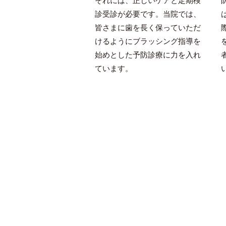
なるものです。ホワイ
それには、正しいケアと定期検
には当院での施術を受
診受診が必要です。当院では、
とご自身で進められる
皆さまに歯を長く保っていただ
ります。 白くなる速さ
けるようにブラッシング指導を
は個人差があります。
始めとした予防診療に力を入れ
せ物にはホワイトニン
ています。
ではありません。自由
ります。